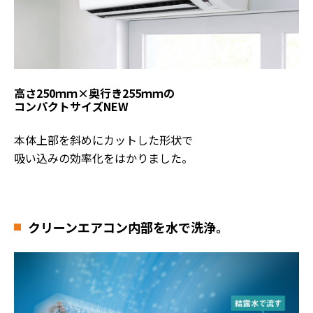
高さ250ｍｍ×奥行き255ｍｍの
コンパクトサイズ
NEW
本体上部を斜めにカットした形状で
吸い込みの効率化をはかりました。
クリーン
エアコン内部を水で洗浄。