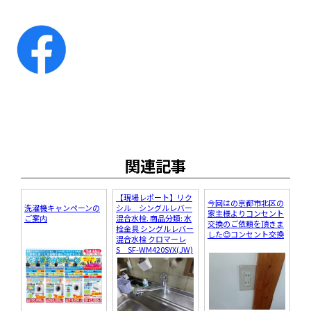
関連記事
【現場レポート】リク
今回はの京都市北区の
洗濯機キャンペーンの
シル シングルレバー
家主様よりコンセント
ご案内
混合水栓. 商品分類: 水
交換のご依頼を頂きま
栓金具 シングルレバー
した😊コンセント交換
混合水栓 クロマーレ
S SF-WM420SYX(JW)