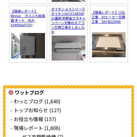
ダイキン ＡＸシリーズ
【現場レポート】
【現場レポート】三化
ダイキンAX S714ATAP
Rinnai ガスふろ給湯
工業 IHヒーター交換
23畳用 京都省エネキャ
器 オート RUF-
工事 SIH-B223AW
ンペーン対象のエアコ
V2405SAFF(D)
ン交換工事をしました
🌸
ワットブログ
わっとブログ (1,640)
トップお知らせ (127)
お役立ち情報 (157)
現場レポート (1,606)
ガス衣類乾燥機 (7)