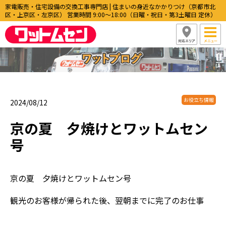
家電販売・住宅設備の交換工事専門店 | 住まいの身近なかかりつけ（京都市北
区・上京区・左京区） 営業時間 9:00〜18:00（日曜・祝日・第3土曜日 定休）
お役立ち情報
2024/08/12
京の夏 夕焼けとワットムセン
号
京の夏 夕焼けとワットムセン号
観光のお客様が帰られた後、翌朝までに完了のお仕事