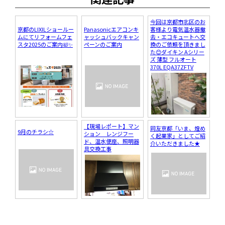
今回は京都市北区のお
京都のLIXILショールー
Panasonicエアコンキ
客様より電気温水器撤
ムにてリフォームフェ
ャッシュバックキャン
去・エコキュートへ交
スタ2025のご案内🛀✨
ペーンのご案内
換のご依頼を頂きまし
た😊ダイキン Aシリー
ズ 薄型 フルオート
370L EQA37ZFTV
【現場レポート】マン
同友京都「いま、煌め
9月のチラシ☆
ション レンジフー
く起業家」としてご紹
ド、温水便座、照明器
介いただきました★
具交換工事