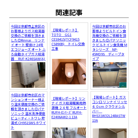
関連記事
今回は京都市上京区の
今回は京都市北区のお
【現場レポート】
お客様よりガス給湯器
客様よりビルトイン食
TOTO GG1
交換のご依頼を頂きま
洗機交換のご依頼を頂
CES9415(TCF9415
した😊Rinnai リンナ
きました😊パナソニッ
CS890B) トイレ交換
イ オート 壁掛け 24号
ク ビルトイン食洗機 Ｍ
工事
エコジョーズ オート ふ
９シリーズ NP-
ろ自動タイプガス給湯
45MD9S ディープタ
器 RUF-K246SAW(A)
イプ
今回は京都市北区のマ
【現場レポート】ガス
【現場レポート】リン
ンションオーナー様よ
コンロ リンナイ リッセ
ナイ ガス給湯暖房用熱
り温水便座交換のご依
６０cm クラウドシル
源機 ２４号 フルオート
頼を頂きました😊パナ
バー
RUFH-EｼﾘｰｽﾞRUFH-
ソニック 温水洗浄便座
RHS31W32L24RASTW
E2406AW2-1 13A
ビューティ・トワレ 貯
13A
湯式 CH951SWS ホワイ
ト