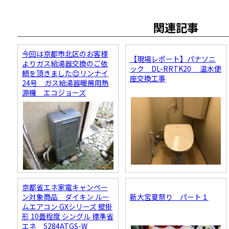
関連記事
今回は京都市北区のお客様
【現場レポート】パナソニ
よりガス給湯器交換のご依
ック DL-RRTK20 温水便
頼を頂きました😊リンナイ
座交換工事
24号 ガス給湯器暖房用熱
源機 エコジョーズ
京都省エネ家電キャンペー
ン対象商品 ダイキン ルー
新大宮夏祭り パート１
ムエアコン GXシリーズ 壁掛
形 10畳程度 シングル 標準省
エネ S284ATGS-W