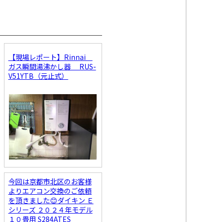
【現場レポート】Rinnai
ガス瞬間湯沸かし器 RUS-
V51YTB（元止式）
今回は京都市北区のお客様
よりエアコン交換のご依頼
を頂きました😊ダイキン Ｅ
シリーズ ２０２４年モデル
１０畳用 S284ATES