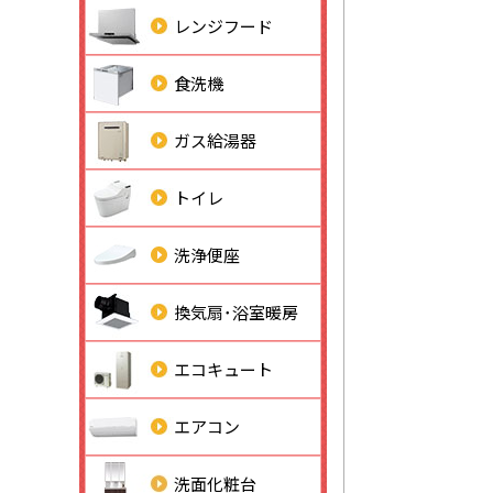
レンジフード
食洗機
ガス給湯器
トイレ
洗浄便座
換気扇･浴室暖房
エコキュート
エアコン
洗面化粧台