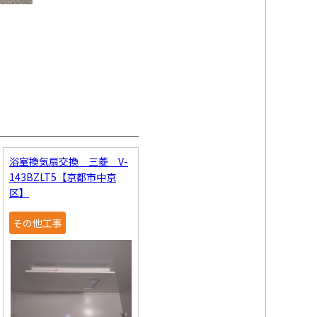
、
浴室換気扇交換 三菱 V-
143BZLT5【京都市中京
区】
その他工事