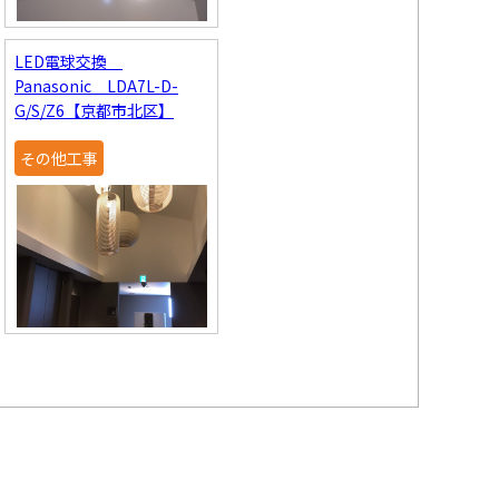
LED電球交換
Panasonic LDA7L-D-
G/S/Z6【京都市北区】
その他工事