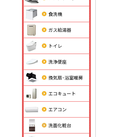
食洗機
ガス給湯器
トイレ
洗浄便座
換気扇･浴室暖房
エコキュート
エアコン
洗面化粧台