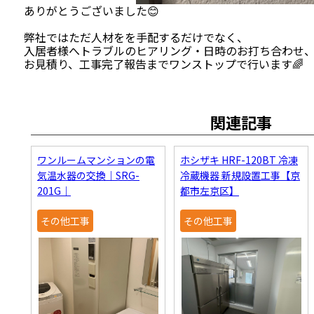
ありがとうございました😊
弊社ではただ人材をを手配するだけでなく、
入居者様へトラブルのヒアリング・日時のお打ち合わせ
お見積り、工事完了報告までワンストップで行います🌈
関連記事
ワンルームマンションの電
ホシザキ HRF-120BT 冷凍
気温水器の交換｜SRG-
冷蔵機器 新規設置工事【京
201G｜
都市左京区】
その他工事
その他工事