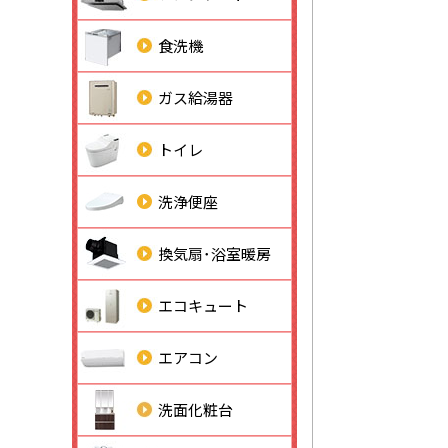
食洗機
ガス給湯器
トイレ
洗浄便座
換気扇･浴室暖房
エコキュート
エアコン
洗面化粧台