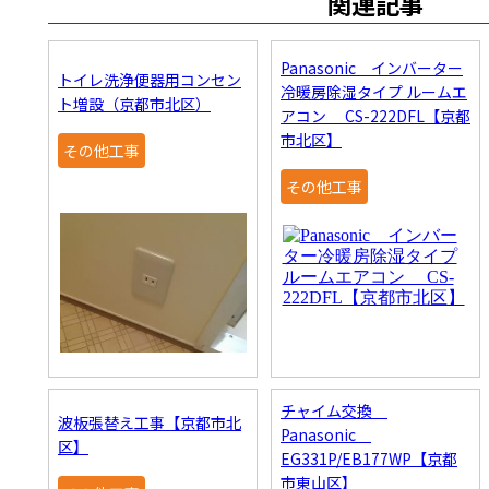
関連記事
Panasonic インバーター
トイレ洗浄便器用コンセン
冷暖房除湿タイプ ルームエ
ト増設（京都市北区）
アコン CS-222DFL【京都
市北区】
その他工事
その他工事
チャイム交換
波板張替え工事【京都市北
Panasonic
区】
EG331P/EB177WP【京都
市東山区】