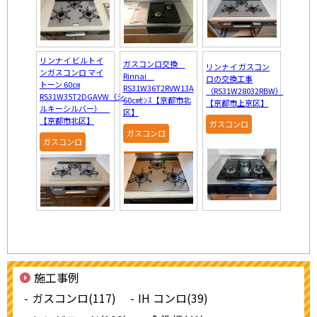
リンナイ ビルトイ
ガスコンロ交換
リンナイ ガスコン
ンガスコンロ マイ
Rinnai
ロの交換工事
トーン 60㎝
RS31W36T2RVW13A
（RS31W28032RBW）
RS31W35T2DGAVW（シ
60㎝ｾﾝｽ【京都市北
【京都市上京区】
ルキーシルバー）
区】
【京都市北区】
ガスコンロ
ガスコンロ
ガスコンロ
施工事例
ガスコンロ(117)
IH コンロ(39)