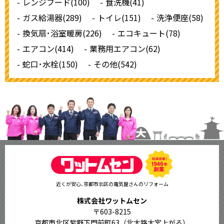
レンジフード(100)
食洗機(41)
ガス給湯器(289)
トイレ(151)
洗浄便座(58)
換気扇･浴室暖房(226)
エコキュート(78)
エアコン(414)
業務用エアコン(62)
蛇口･水栓(150)
その他(542)
近くが安心､京都市北区の電気屋さんのリフォーム
株式会社ワットムセン
〒603-8215
京都市北区紫野下門前町63（北大路大宮上がる）