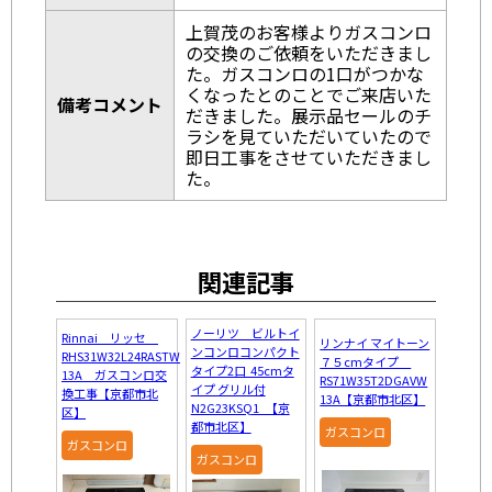
上賀茂のお客様よりガスコンロ
の交換のご依頼をいただきまし
た。ガスコンロの1口がつかな
くなったとのことでご来店いた
備考コメント
だきました。展示品セールのチ
ラシを見ていただいていたので
即日工事をさせていただきまし
た。
関連記事
ノーリツ ビルトイ
Rinnai リッセ
リンナイ マイトーン
ンコンロコンパクト
RHS31W32L24RASTW
７５cmタイプ
タイプ2口 45cmタ
13A ガスコンロ交
RS71W35T2DGAVW
イプ グリル付
換工事【京都市北
13A【京都市北区】
N2G23KSQ1 【京
区】
都市北区】
ガスコンロ
ガスコンロ
ガスコンロ