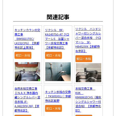
関連記事
リクシル ハンドシ
キッチンカランの交
リクシル BF-
ャワー付シングルレ
換工事
KA145TSG-AT クロ
バー混合水栓 クロ
（KM5021TEC/
マーレS 浴室シャ
マーレ SF-
LK152CPG）【京都
ワー水栓交換工事
HB452SYX【京都市
市北区上賀茂】
【京都市北区】
右京区】
蛇口・水栓
蛇口・水栓
蛇口・水栓
台所水栓交換工事
水栓交換工事
キッチン水栓の交換
ＩＮＡＸ 浄水器内
KVK
｜TKS05301J｜京都
蔵シングルレバー混
KM6061ECHS（撥水
市北区紫野
合水栓 JF-
シングルシャワー付
AJ461SYX(JW) 【京
混合栓）【京都市北
蛇口・水栓
都市北区】
区】