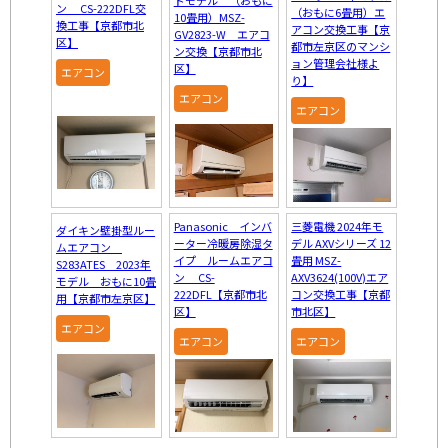
ン CS-222DFL交
（おもに6畳用）エ
10畳用）MSZ-
換工事【京都市北
アコン交換工事【京
GV2823-W エアコ
区】
都市左京区のマンシ
ン交換【京都市北
ョン管理会社様よ
区】
エアコン
り】
エアコン
エアコン
Panasonic インバ
三菱電機 2024年モ
ダイキン壁掛型ルー
ーター冷暖房除湿タ
デル AXVシリーズ 12
ムエアコン
イプ ルームエアコ
畳用 MSZ-
S283ATES 2023年
ン CS-
AXV3624(100V)エア
モデル おもに10畳
222DFL【京都市北
コン交換工事【京都
用【京都市左京区】
区】
市北区】
エアコン
エアコン
エアコン