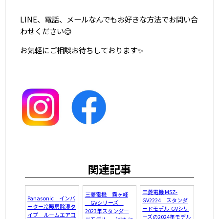
LINE、電話、メールなんでもお好きな方法でお問い合
わせください😊
お気軽にご相談お待ちしております✨
関連記事
三菱電機 MSZ-
三菱電機 霧ヶ峰
Panasonic インバ
GV2224 スタンダ
GVシリーズ
ーター冷暖房除湿タ
ードモデル GVシリ
2023年スタンダー
イプ ルームエアコ
ーズの2024年モデル
ドモデル （おもに