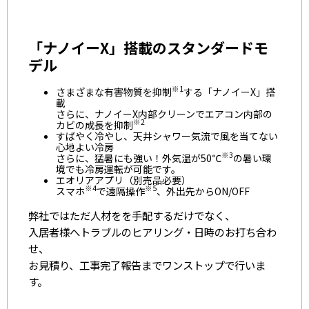
「ナノイーX」搭載のスタンダードモ
デル
※1
さまざまな有害物質を抑制
する「ナノイーX」搭
載
さらに、ナノイーX内部クリーンでエアコン内部の
※2
カビの成長を抑制
すばやく冷やし、天井シャワー気流で風を当てない
心地よい冷房
※3
さらに、猛暑にも強い！外気温が50℃
の暑い環
境でも冷房運転が可能です。
エオリアアプリ（別売品必要）
※4
※5
スマホ
で遠隔操作
、外出先からON/OFF
弊社ではただ人材をを手配するだけでなく、
入居者様へトラブルのヒアリング・日時のお打ち合わ
せ、
お見積り、工事完了報告までワンストップで行いま
す。