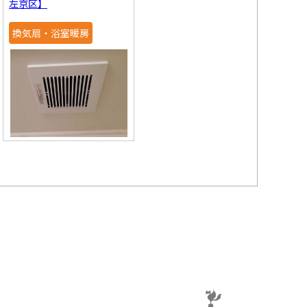
左京区】
換気扇・浴室暖房