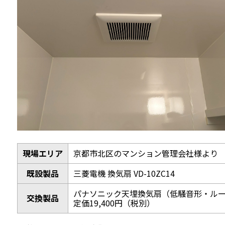
現場エリア
京都市北区のマンション管理会社様より
既設製品
三菱電機 換気扇 VD-10ZC14
パナソニック天埋換気扇（低騒音形・ルーバ
交換製品
定価19,400円（税別）