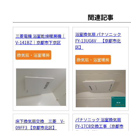
関連記事
浴室換気扇 パナソニック
三菱電機 浴室乾燥暖房機｜
FY-13UG6V 【京都市北
V-141BZ｜京都市下京区
区】
換気扇・浴室暖房
換気扇・浴室暖房
パナソニック 浴室換気扇
床下換気扇交換 三菱 V-
FY-17C8交換工事（京都市
09FF3 【京都市北区】