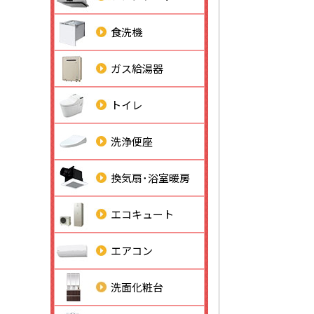
食洗機
ガス給湯器
トイレ
洗浄便座
換気扇･浴室暖房
エコキュート
エアコン
洗面化粧台