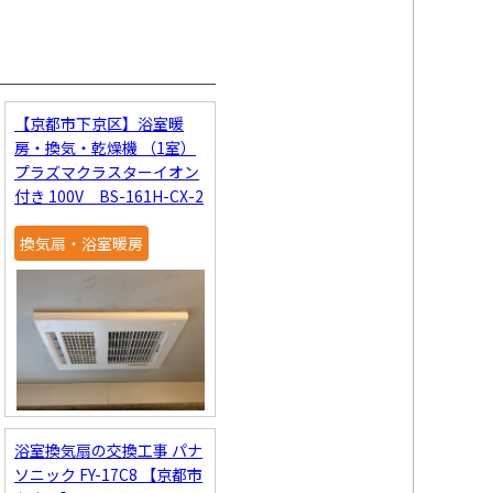
【京都市下京区】浴室暖
房・換気・乾燥機 （1室）
プラズマクラスターイオン
付き 100V BS-161H-CX-2
換気扇・浴室暖房
浴室換気扇の交換工事 パナ
ソニック FY-17C8 【京都市