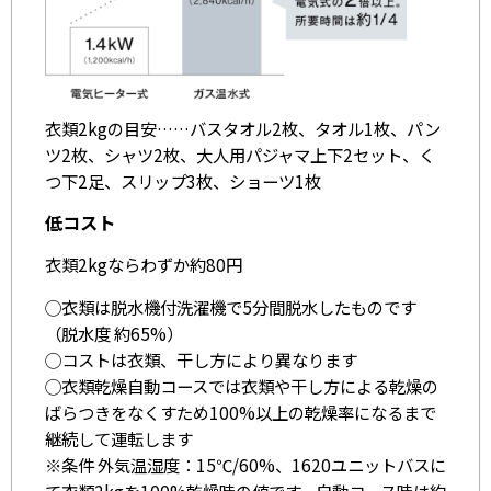
衣類2kgの目安……バスタオル2枚、タオル1枚、パン
ツ2枚、シャツ2枚、大人用パジャマ上下2セット、く
つ下2足、スリップ3枚、ショーツ1枚
低コスト
衣類2kgならわずか約80円
◯衣類は脱水機付洗濯機で5分間脱水したものです
（脱水度 約65%）
◯コストは衣類、干し方により異なります
◯衣類乾燥自動コースでは衣類や干し方による乾燥の
ばらつきをなくすため100%以上の乾燥率になるまで
継続して運転します
※条件 外気温湿度：15℃/60%、1620ユニットバスに