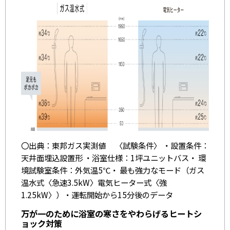
〇出典：東邦ガス実測値 〈試験条件〉 ・設置条件：
天井面埋込設置形 ・浴室仕様：1坪ユニットバス・ 環
境試験室条件：外気温5℃・ 最も強力なモード（ガス
温水式〈急速3.5kW〉電気ヒーター式〈強
1.25kW〉）・運転開始から15分後のデータ
万が一のために浴室の寒さをやわらげるヒートシ
ョック対策