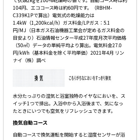
て衣類2kgを100%乾燥時の値です。自動コース時は約
104円、エココース時は約60円です。（RBHM-
C339K1Pで算出）電気式の乾燥能力は
1.4kW（1,200kcal/h）ガス料金/LPガス：5.1
円/MJ（日本ガス石油機器工業会が定めるガス料金の
目安より）石油情報センター平成27年度月次平均価格
（50㎥）データの単純平均より算出。電気料金27.0
円/kWh（基本料金を除く平均単価）2021年4月 リン
ナイ（株）調べ
水分たっぷりの湿気と浴室独特のイヤなにおいを、ス
イッチ1つで排出。入浴中から入浴後まで、気になっ
たときにいつでも空気をリフレッシュできます。
換気自動コース
自動コースで換気運転を開始すると湿度センサーが浴