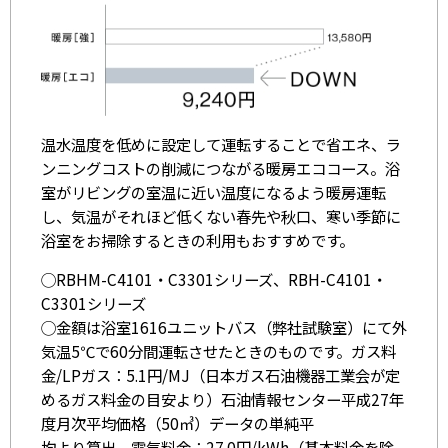
温水温度を低めに設定して運転することで省エネ、ラ
ンニングコストの削減につながる暖房エココース。浴
室がリビングの室温に近い温度になるよう暖房運転
し、気温がそれほど低くない春先や秋口、寒い季節に
浴室をお掃除するときの利用もおすすめです。
◯RBHM-C4101・C3301シリーズ、RBH-C4101・
C3301シリーズ
◯金額は浴室1616ユニットバス（弊社試験室）にて外
気温5℃で60分間運転させたときのものです。ガス料
金/LPガス：5.1円/MJ（日本ガス石油機器工業会が定
めるガス料金の目安より）石油情報センター平成27年
度月次平均価格（50㎥）データの単純平
均より算出。電気料金：27.0円/kWh（基本料金を除