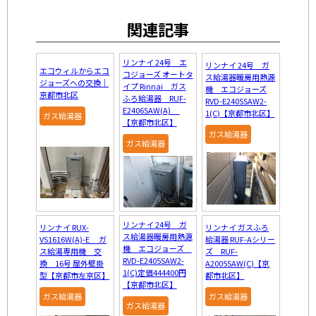
関連記事
リンナイ 24号 エ
リンナイ 24号 ガ
エコウィルからエコ
コジョーズ オートタ
ス給湯器暖房用熱源
ジョーズへの交換｜
イプ Rinnai ガス
機 エコジョーズ
京都市北区
ふろ給湯器 RUF-
RVD-E2405SAW2-
E2406SAW(A)
1(C)【京都市北区】
ガス給湯器
【京都市北区】
ガス給湯器
ガス給湯器
リンナイ 24号 ガ
リンナイ RUX-
リンナイ ガスふろ
ス給湯器暖房用熱源
VS1616W(A)-E ガ
給湯器 RUF-Aシリー
機 エコジョーズ
ス給湯専用機 交
ズ RUF-
RVD-E2405SAW2-
換 16号 屋外壁掛
A2005SAW(C)【京
1(C)定価444400円
型【京都市左京区】
都市北区】
【京都市北区】
ガス給湯器
ガス給湯器
ガス給湯器