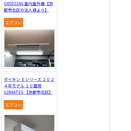
GX5022AS 室内室外機【京
都市北区の法人様より】
エアコン
ダイキン Ｅシリーズ ２０２
４年モデル １０畳用
S284ATES 【京都市北区】
エアコン