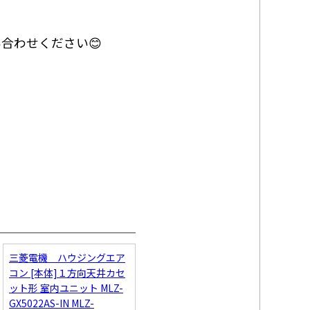
合わせください😊
三菱電機 ハウジングエア
コン [本体]１方向天井カセ
ット形 室内ユニット MLZ-
GX5022AS-IN MLZ-