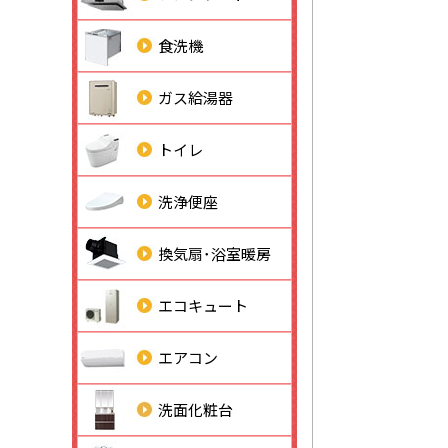
食洗機
ガス給湯器
トイレ
洗浄便座
換気扇･浴室暖房
エコキュート
エアコン
洗面化粧台