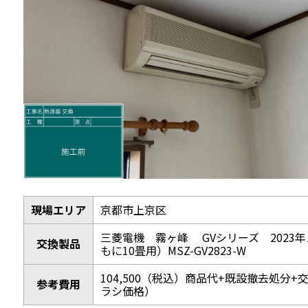
現場エリア
京都市上京区
三菱電機 霧ヶ峰 GVシリーズ 2023
交換製品
もに10畳用）MSZ-GV2823-W
104,500（税込）商品代+既設撤去処分+
参考費用
ラシ価格）