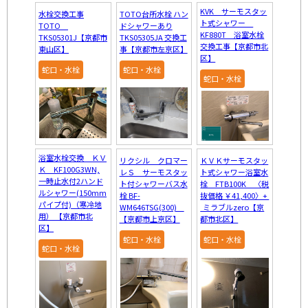
KVK サーモスタッ
水栓交換工事
TOTO台所水栓 ハン
ト式シャワー
TOTO
ドシャワーあり
KF880T 浴室水栓
TKS05301J【京都市
TKS05305JA 交換工
交換工事【京都市北
東山区】
事【京都市左京区】
区】
蛇口・水栓
蛇口・水栓
蛇口・水栓
浴室水栓交換 ＫＶ
リクシル クロマー
ＫＶＫサーモスタッ
Ｋ KF100G3WN,
レＳ サーモスタッ
ト式シャワー浴室水
一時止水付2ハンド
ト付シャワーバス水
栓 FTB100K 〈税
ルシャワー(150mm
栓 BF-
抜価格 ￥41,400〉+
パイプ付)（寒冷地
WM646TSG(300)
ミラブルzero【京
用） 【京都市北
【京都市上京区】
都市北区】
区】
蛇口・水栓
蛇口・水栓
蛇口・水栓