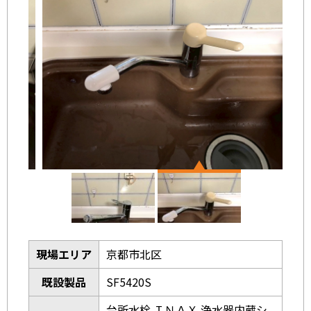
現場エリア
京都市北区
既設製品
SF5420S
台所水栓 ＩＮＡＸ 浄水器内蔵シ