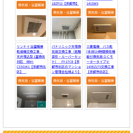
18ZP13【京都市】
141SW5
換気扇・浴室暖房
換気扇・浴室暖房
換気扇・浴室暖房
リンナイ 浴室暖房
パナソニック天埋換
三菱電機 バス乾
乾燥機交換工事
気扇交換工事（低騒
[本体]24時間換気機
天井埋込型 1室換気
音形・ルーバーセッ
能付換気扇 ＤＣモ
対応 RBH-
ト） FY-17C8【京
ータータイプ V-
C3301K1【京都市北
都市北区のマンショ
143BZLT5交換工事
区】
ン管理会社様より】
【京都市北区】
換気扇・浴室暖房
換気扇・浴室暖房
換気扇・浴室暖房