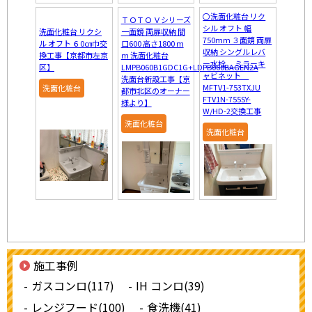
〇洗面化粧台 リク
ＴＯＴＯ Ｖシリーズ
シル オフト 幅
洗面化粧台 リクシ
一面鏡 両扉収納 間
750mm ３面鏡 両扉
ル オフト ６0㎝巾交
口600 高さ1800 ｍ
収納 シングルレバ
換工事【京都市左京
ｍ 洗面化粧台
ー水栓 ミラーキ
区】
LMPB060B1GDC1G+LDPB060BAGEN2A
ャビネット
洗面台新設工事【京
MFTV1-753TXJU
洗面化粧台
都市北区のオーナー
FTV1N-755SY-
様より】
W/HD-2交換工事
洗面化粧台
洗面化粧台
施工事例
ガスコンロ(117)
IH コンロ(39)
レンジフード(100)
食洗機(41)