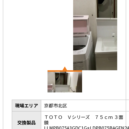
現場エリア
京都市北区
ＴＯＴＯ Ｖシリーズ ７５ｃｍ ３面
交換製品
鏡
LLMPB075A3GDC1G+LDPB075BAGEN2