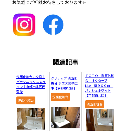
お気軽にご相談お待ちしております✨
関連記事
ＴＯＴＯ 洗面化粧
洗面化粧台の交換｜
クリナップ 洗面化
台 オクターブ
パナソニック エムラ
粧台 Ｓ エス交換工
Lite 幅９００㎜
イン｜京都市北区西
事【京都市北区】
パナシェホワイト
賀茂
【京都市北区】
洗面化粧台
洗面化粧台
洗面化粧台