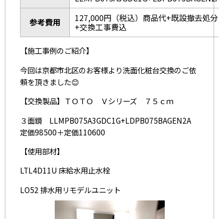
127,000円（税込）商品代+既設撤去処分
参考費用
+交換工事費込
【施工事例のご紹介】
今回は京都市北区のお客様より洗面化粧台交換のご依
頼を頂きました😊
【交換製品】ＴＯＴＯ Ｖシリーズ ７５ｃｍ
３面鏡 LLMPB075A3GDC1G+LDPB075BAGEN2A
定価98500＋定価110600
【使用部材】
LTL4D11U 床給水用止水栓
LO52 排水用リモデルユニット