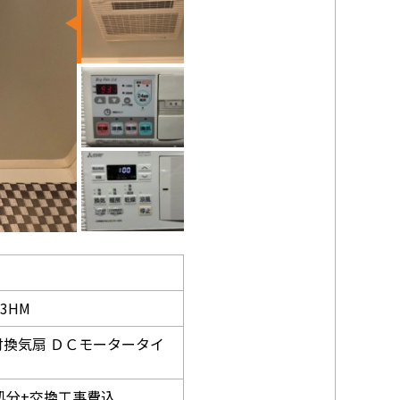
03HM
付換気扇 ＤＣモータータイ
去処分+交換工事費込