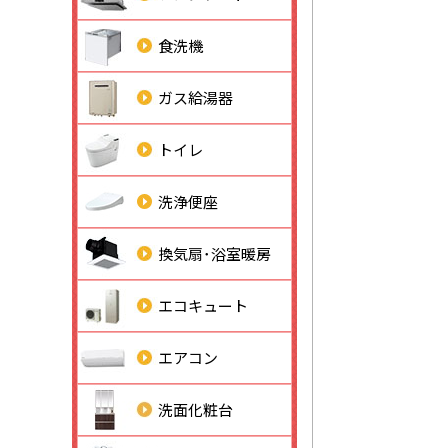
食洗機
ガス給湯器
トイレ
洗浄便座
換気扇･浴室暖房
エコキュート
エアコン
洗面化粧台