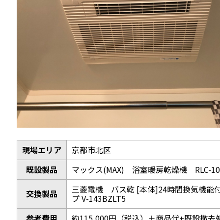
現場エリア
京都市北区
既設製品
マックス(MAX) 浴室暖房乾燥機 RLC-1
三菱電機 バス乾 [本体]24時間換気機能
交換製品
プ V-143BZLT5
参考費用
約115,000円（税込）＋商品代+既設撤