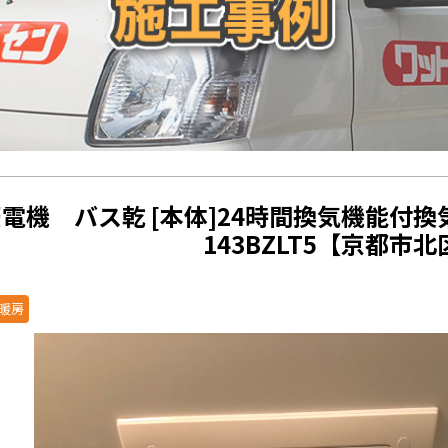
電機 バス乾 [本体]24時間換気機能付換気
143BZLT5【京都市北
暖房