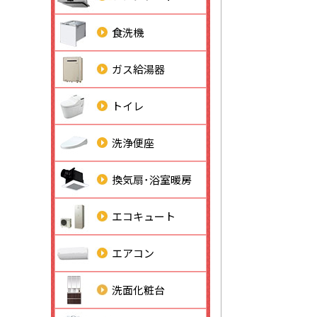
食洗機
ガス給湯器
トイレ
洗浄便座
換気扇･浴室暖房
エコキュート
エアコン
洗面化粧台