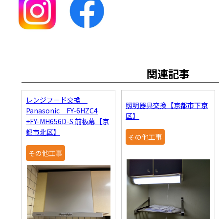
関連記事
レンジフード交換
照明器具交換【京都市下京
Panasonic FY-6HZC4
区】
+FY-MH656D-S 前板幕【京
都市北区】
その他工事
その他工事