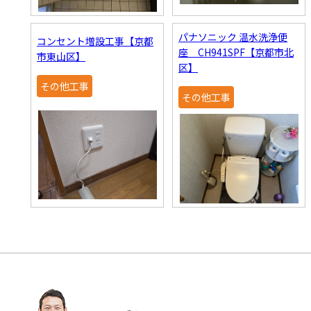
パナソニック 温水洗浄便
コンセント増設工事【京都
座 CH941SPF【京都市北
市東山区】
区】
その他工事
その他工事