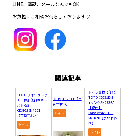
LINE、電話、メールなんでもOK!
お気軽にご相談お待ちしております♡
関連記事
トイレ交換【便器】
TOTO ウォシュレッ
TOTO CS232BM
DL-RQTK20 CP【京
ト一体形便器ネオレ
+タンクSH233BA
都市北区】
ストRS2
【便座】
CES9520M#SC1
Panasonic DL-
トイレ
【京都市北区】
RRTK20【京都市北
区】
トイレ
トイレ