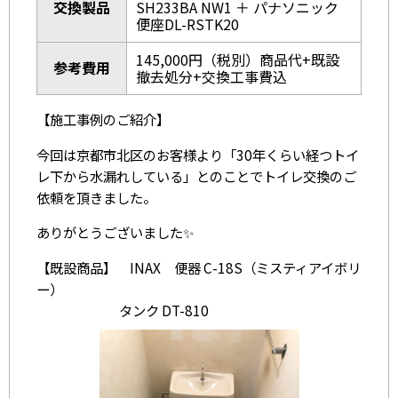
交換製品
SH233BA NW1 ＋ パナソニック
便座DL-RSTK20
145,000円（税別）商品代+既設
参考費用
撤去処分+交換工事費込
【施工事例のご紹介】
今回は京都市北区のお客様より「30年くらい経つトイ
レ下から水漏れしている」とのことでトイレ交換のご
依頼を頂きました。
ありがとうございました✨
【既設商品】 INAX 便器 C-18S（ミスティアイボリ
ー）
タンク DT-810