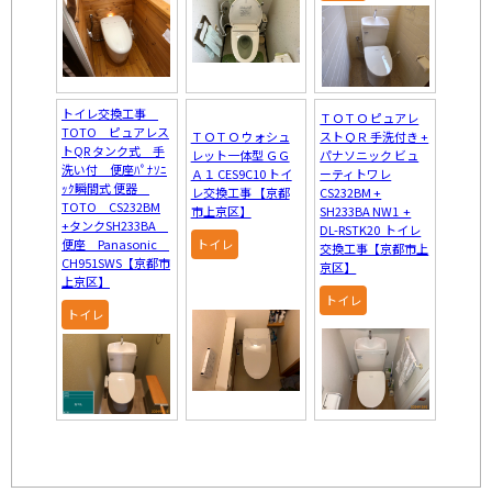
トイレ交換工事
ＴＯＴＯ ピュアレ
TOTO ピュアレス
ＴＯＴＯ ウォシュ
ストＱＲ 手洗付き +
トQR タンク式 手
レット一体型 ＧＧ
パナソニック ビュ
洗い付 便座ﾊﾟﾅｿﾆ
Ａ１ CES9C10 トイ
ーティトワレ
ｯｸ瞬間式 便器
レ交換工事 【京都
CS232BM +
TOTO CS232BM
市上京区】
SH233BA NW1 +
+タンクSH233BA
DL-RSTK20 トイレ
便座 Panasonic
トイレ
交換工事【京都市上
CH951SWS【京都市
京区】
上京区】
トイレ
トイレ